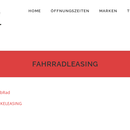
HOME
ÖFFNUNGSZEITEN
MARKEN
T
FAHRRADLEASING
obRad
IKELEASING